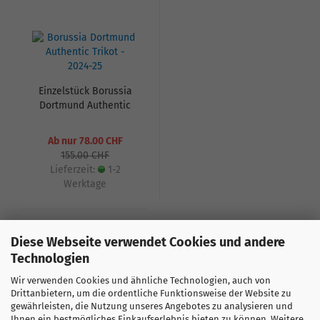
Einzelstück Borussia
Dortmund Authentic
Trikot - 2024-25
Ab nur 78.00 CHF
155.00 CHF
Lieferzeit:
1-2
Werktage
Diese Webseite verwendet Cookies und andere
Technologien
Sortieren nach
«
1
2
3
4
5
6
Wir verwenden Cookies und ähnliche Technologien, auch von
Drittanbietern, um die ordentliche Funktionsweise der Website zu
gewährleisten, die Nutzung unseres Angebotes zu analysieren und
121
bis
125
(von insgesamt
125
)
Ihnen ein bestmögliches Einkaufserlebnis bieten zu können. Weitere