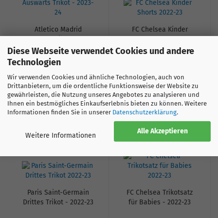
Atletico Madrid
FC Chelsea Kinder
Auswärts Trikot - 2023-
Shorts - 2022-23
24
Diese Webseite verwendet Cookies und andere
Technologien
Ab nur 59.00 CHF
Ab nur 22.00 CHF
125.00 CHF
44.00 CHF
Wir verwenden Cookies und ähnliche Technologien, auch von
Lieferzeit:
1-2
Lieferzeit:
1-2
Drittanbietern, um die ordentliche Funktionsweise der Website zu
Werktage
Werktage
gewährleisten, die Nutzung unseres Angebotes zu analysieren und
Ihnen ein bestmögliches Einkaufserlebnis bieten zu können. Weitere
Informationen finden Sie in unserer
Datenschutzerklärung
.
-50%
-29%
BABY
Alle Akzeptieren
Weitere Informationen
Paris Saint-Germain
FC Chelsea Trikotsatz
Drittes Trikot - 2022-23
für Babies - 2022-23