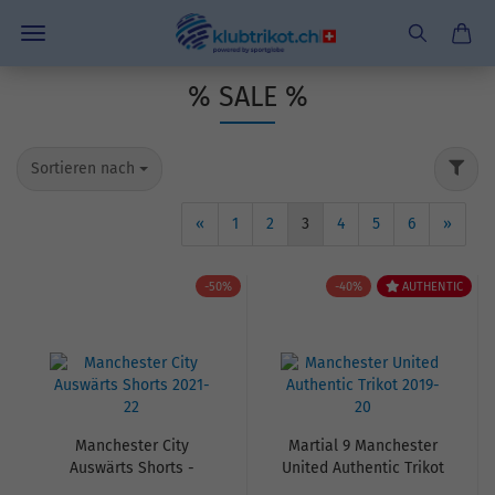
% SALE %
Sortieren nach
«
1
2
3
4
5
6
»
-50%
-40%
AUTHENTIC
Manchester City
Martial 9 Manchester
Auswärts Shorts -
United Authentic Trikot
2021-22
mit Premier League