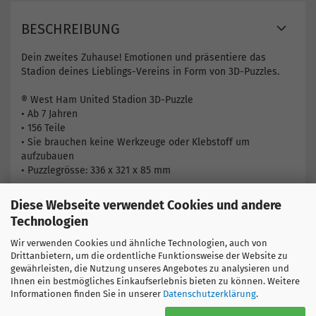
BESCHREIBUNG
Dein zweites Zuhause! Emotionen und präsentiere das
Stadion deines Lieblings-Vereins in Form von 3D-Puzzles.
® West Ham United Stadion 3D-Puzzle
• Ab 7 Jahren
• 156 Teile
• Sie brauchen keine Werkzeuge oder Klebstoff um
aufzubauen
• Puzzlegrösse: 336 x 321 x 85 mm
Hier finden Sie weitere Produkte
Diese Webseite verwendet Cookies und andere
England
Technologien
West Ham United
Wir verwenden Cookies und ähnliche Technologien, auch von
Drittanbietern, um die ordentliche Funktionsweise der Website zu
gewährleisten, die Nutzung unseres Angebotes zu analysieren und
Ihnen ein bestmögliches Einkaufserlebnis bieten zu können. Weitere
Informationen finden Sie in unserer
Datenschutzerklärung
.