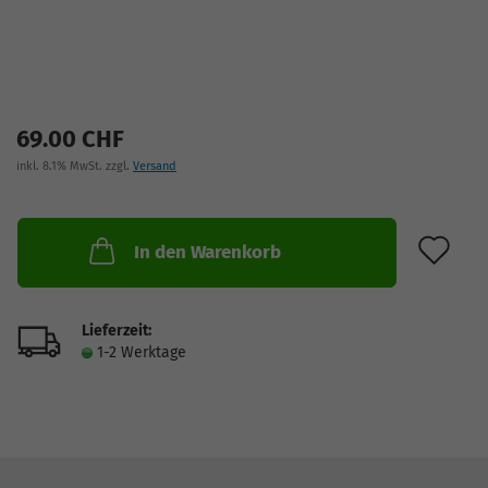
69.00 CHF
inkl. 8.1% MwSt. zzgl.
Versand
AU
In den Warenkorb
Lieferzeit:
1-2 Werktage