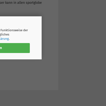
er kann in allen sportglobe
 Funktionsweise der
gliches
lärung
.
en