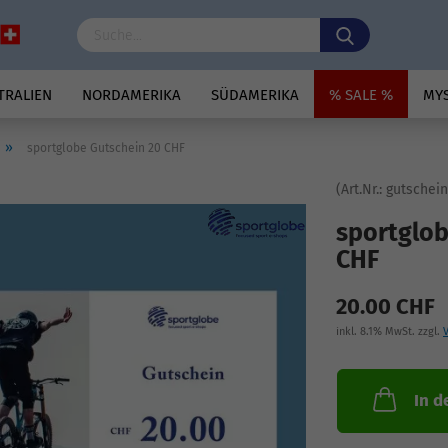
TRALIEN
NORDAMERIKA
SÜDAMERIKA
% SALE %
MY
»
sportglobe Gutschein 20 CHF
(Art.Nr.:
gutschein
sportglob
CHF
20.00 CHF
inkl. 8.1% MwSt. zzgl.
In d