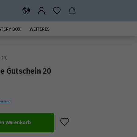
STERY BOX
WEITERES
-20
)
e Gutschein 20
Versand
AUF DEN MERKZET
en Warenkorb