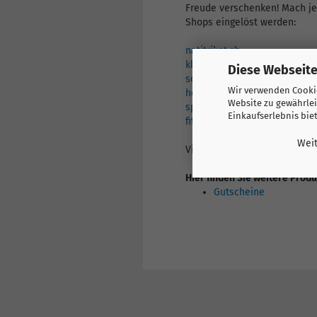
Freude verschenken! Mach je
Shops eingelöst werden:
natitrikot.ch
klubtrikot.ch
Diese Webseite
schulsportmaterial.ch
Wir verwenden Cookie
helme-und-brillen.ch
Website zu gewährlei
sportbags.ch
Einkaufserlebnis bie
fit-und-warm.ch
Weit
Viel Spass beim Freude vers
Hier finden Sie weitere Prod
Gutscheine