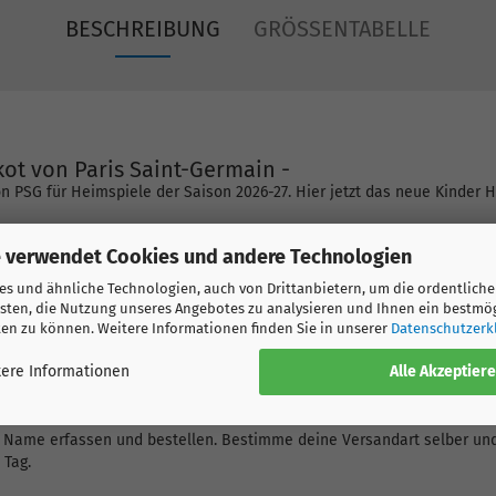
BESCHREIBUNG
GRÖSSENTABELLE
kot von Paris Saint-Germain -
von PSG für Heimspiele der Saison 2026-27. Hier jetzt das neue Kinder H
 bedrucken?
 verwendet Cookies und andere Technologien
zufügen“ aus. Gib im Eingabefeld Name und Nummer ein. Wir bieten nu
r dein eigener Wunschname gedruckt wird.
s und ähnliche Technologien, auch von Drittanbietern, um die ordentliche
k verwenden, können wir Wünsche nach Klein- und Grossschreibung ni
sten, die Nutzung unseres Angebotes zu analysieren und Ihnen ein bestmö
G!
ten zu können. Weitere Informationen finden Sie in unserer
Datenschutzerk
Alle Akzeptier
 auch die Möglichkeit, die Liga Logos, Champions League Logos und we
ere Informationen
 hinzuzufügen, damit du wirklich ein original Trikot wie die Spieler h
Name erfassen und bestellen. Bestimme deine Versandart selber und 
 Tag.