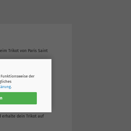
eim Trikot von Paris Saint
r Originaldrucke an – egal
 Funktionsweise der
cht beachten, sondern
gliches
lärung
.
en
itere
ast.
erhalte dein Trikot auf