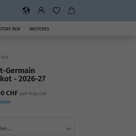
STERY BOX
WEITERES
-417
)
nt-Germain
ikot - 2026-27
00 CHF
UVP 97.00 CHF
Versand