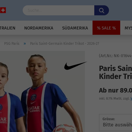
TRALIEN
NORDAMERIKA
SÜDAMERIKA
% SALE %
MY
»
»
PSG Paris
Paris Saint-Germain Kinder Trikot - 2026-27
(Art.Nr.:
NK-II1644
Paris Sai
Kinder Tr
Ab nur 89.
inkl. 8.1% MwSt. zzgl.
Grösse: