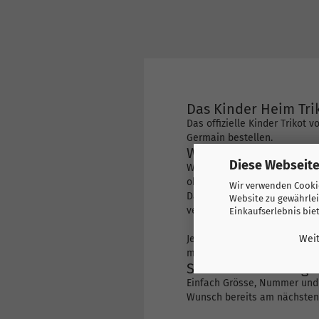
Das Kinder Heim Tri
Das offizielle Kinder Trikot 
Germain bestellen.
Willst Du das Trikot
Diese Webseite
Wähle die Option „Druck hin
ob der Name eines Stars ode
Wir verwenden Cookie
Da wir nur den Originaldruc
Website zu gewährlei
verwenden den Druck von PS
Einkaufserlebnis bie
Je nach Team gibt es bei uns
Weit
mannschaftsspezifische Drucke
Schnelle Lieferung -
Einfach Grösse, Nummer und 
Wunsch bereits am nächsten