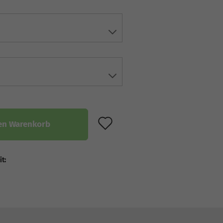
AUF DEN MERKZET
en Warenkorb
it: