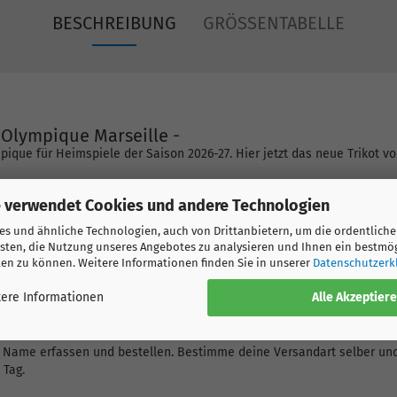
BESCHREIBUNG
GRÖSSENTABELLE
 Olympique Marseille -
ympique für Heimspiele der Saison 2026-27. Hier jetzt das neue Trikot 
 bedrucken?
 verwendet Cookies und andere Technologien
zufügen“ aus. Gib im Eingabefeld Name und Nummer ein. Wir bieten nu
r dein eigener Wunschname gedruckt wird.
s und ähnliche Technologien, auch von Drittanbietern, um die ordentliche
k verwenden, können wir Wünsche nach Klein- und Grossschreibung ni
sten, die Nutzung unseres Angebotes zu analysieren und Ihnen ein bestmö
ympique!
ten zu können. Weitere Informationen finden Sie in unserer
Datenschutzerk
Alle Akzeptier
 auch die Möglichkeit, die Liga Logos, Champions League Logos und we
ere Informationen
 hinzuzufügen, damit du wirklich ein original Trikot wie die Spieler h
Name erfassen und bestellen. Bestimme deine Versandart selber und 
 Tag.