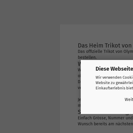
Das Heim Trikot von
Das offizielle Trikot von Ol
bestellen.
Willst Du das Trikot
Diese Webseite
Wähle die Option „Druck hin
ob der Name eines Stars ode
Wir verwenden Cookie
Da wir nur den Originaldruc
Website zu gewährlei
verwenden den Druck von Ol
Einkaufserlebnis bie
Je nach Team gibt es bei uns
Weit
mannschaftsspezifische Drucke
Schnelle Lieferung -
Einfach Grösse, Nummer und 
Wunsch bereits am nächsten