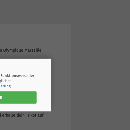
von Olympique Marseille
r Originaldrucke an – egal
 Funktionsweise der
cht beachten, sondern
gliches
lärung
.
en
itere
ast.
erhalte dein Trikot auf