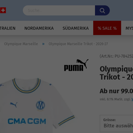
TRALIEN
NORDAMERIKA
SÜDAMERIKA
% SALE %
MY
»
»
Olympique Marseille
Olympique Marseille Trikot - 2026-27
(Art.Nr.:
PU-784252
Olympique
Trikot - 
Ab nur 99.
inkl. 8.1% MwSt. zzgl.
Grösse: