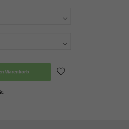
AUF DEN MERKZET
en Warenkorb
it: