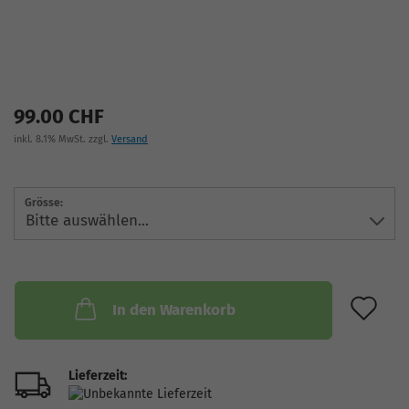
99.00 CHF
inkl. 8.1% MwSt. zzgl.
Versand
Grösse:
AU
In den Warenkorb
Lieferzeit: