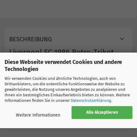
BESCHREIBUNG
Liverpool FC 1986 Retro-Trikot
Material:
Polyester
Diese Webseite verwendet Cookies und andere
Technologien
Wir verwenden Cookies und ähnliche Technologien, auch von
Hier finden Sie weitere Produkte
Drittanbietern, um die ordentliche Funktionsweise der Website zu
England
gewährleisten, die Nutzung unseres Angebotes zu analysieren und
Liverpool
Ihnen ein bestmögliches Einkaufserlebnis bieten zu können. Weitere
Informationen finden Sie in unserer
Datenschutzerklärung
.
Alle Akzeptieren
Weitere Informationen