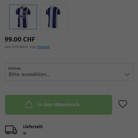
99.00 CHF
inkl. 8.1% MwSt. zzgl.
Versand
Grösse:
AU
In den Warenkorb
Lieferzeit: