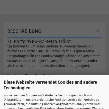
BESCHREIBUNG
FC Porto 1986-87 Retro Trikot
Ein Kultobjekt, um seine Fanliebe zu demonstrieren. Ein
zeitloses FC Porto 1986 - 87 Retro Trikot aus guten alten
Fussballtagen für Fans und Nostalgie-Liebhaber. Ausserdem
ist das Trikot als Hingucker, ausgefallenes Geschenk oder
als kreative Idee rund ums Gestalten super geeignet.
Hier finden Sie weitere Produkte
Portugal
Diese Webseite verwendet Cookies und andere
FC Porto
Technologien
Wir verwenden Cookies und ähnliche Technologien, auch von
Drittanbietern, um die ordentliche Funktionsweise der Website zu
GRÖSSENTABELLE
gewährleisten, die Nutzung unseres Angebotes zu analysieren und
Ihnen ein bestmögliches Einkaufserlebnis bieten zu können. Weitere