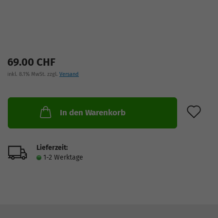
69.00 CHF
inkl. 8.1% MwSt. zzgl.
Versand
AU
In den Warenkorb
Lieferzeit:
1-2 Werktage