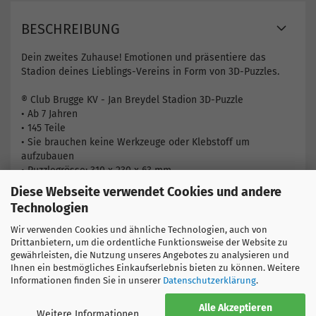
BESCHREIBUNG
Dein zweites Zuhause! Emotionen und präsentiere das
Stadion deines Lieblings-Vereins in Form von 3D-Puzzles.
® Club Brugge KV - Jan Breydel Stadion 3D-Puzzle
• Ab 7 Jahren
• 145 Teile
• Sie brauchen keine Werkzeuge oder Klebstoff um
aufzubauen
• Puzzlegrösse: 310 x 230 x 63 mm
Diese Webseite verwendet Cookies und andere
Hier finden Sie weitere Produkte
Technologien
Belgien
FC Brügge
Wir verwenden Cookies und ähnliche Technologien, auch von
Drittanbietern, um die ordentliche Funktionsweise der Website zu
gewährleisten, die Nutzung unseres Angebotes zu analysieren und
Ihnen ein bestmögliches Einkaufserlebnis bieten zu können. Weitere
Informationen finden Sie in unserer
Datenschutzerklärung
.
Alle Akzeptieren
Weitere Informationen