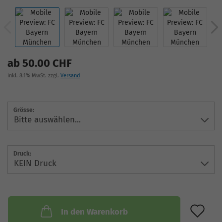
ab 50.00 CHF
inkl. 8.1% MwSt. zzgl.
Versand
Grösse:
Druck:
AU
In den Warenkorb