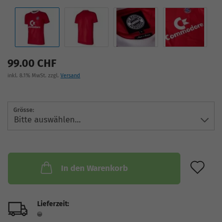
99.00 CHF
inkl. 8.1% MwSt. zzgl.
Versand
Grösse:
AU
In den Warenkorb
Lieferzeit: