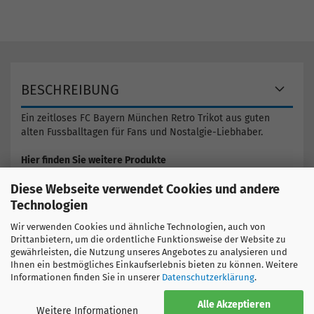
BESCHREIBUNG
Ein zeitloses FC Bayern München Retro Trikot aus guten
alten Fussballtagen für Fans und Nostalgie-Liebhaber.
Hier finden Sie weitere Produkte
Deutschland
Diese Webseite verwendet Cookies und andere
Bayern München
Technologien
Wir verwenden Cookies und ähnliche Technologien, auch von
GRÖSSENTABELLE
Drittanbietern, um die ordentliche Funktionsweise der Website zu
gewährleisten, die Nutzung unseres Angebotes zu analysieren und
Ihnen ein bestmögliches Einkaufserlebnis bieten zu können. Weitere
Informationen finden Sie in unserer
Datenschutzerklärung
.
Alle Akzeptieren
Weitere Informationen