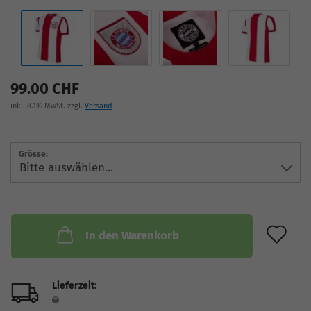
99.00 CHF
inkl. 8.1% MwSt. zzgl.
Versand
Grösse:
AU
In den Warenkorb
Lieferzeit: