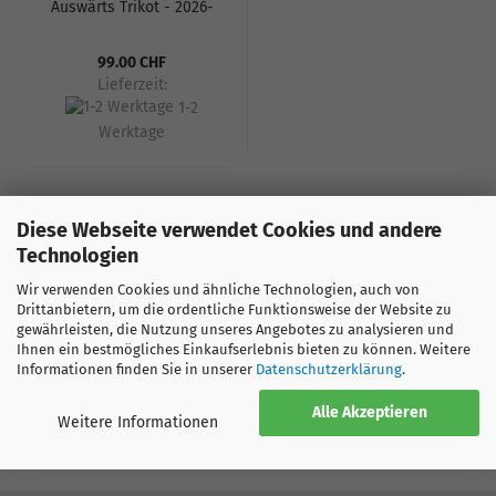
Auswärts Trikot - 2026-
27
99.00 CHF
Lieferzeit:
1-2
Werktage
Diese Webseite verwendet Cookies und andere
Technologien
Sortieren nach
1
Wir verwenden Cookies und ähnliche Technologien, auch von
Drittanbietern, um die ordentliche Funktionsweise der Website zu
gewährleisten, die Nutzung unseres Angebotes zu analysieren und
1
bis
3
(von insgesamt
3
)
Ihnen ein bestmögliches Einkaufserlebnis bieten zu können. Weitere
Informationen finden Sie in unserer
Datenschutzerklärung
.
Alle Akzeptieren
Weitere Informationen