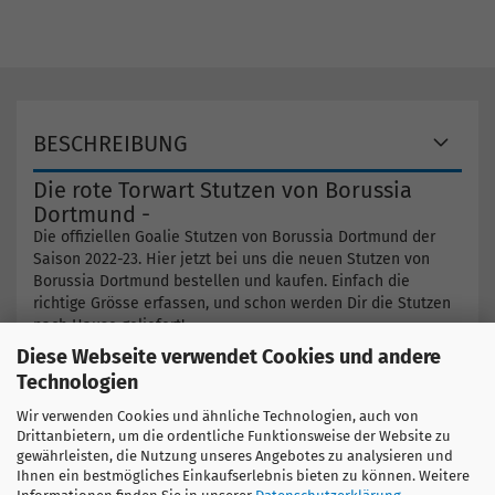
BESCHREIBUNG
Die rote Torwart Stutzen von Borussia
Dortmund -
Die offiziellen Goalie Stutzen von Borussia Dortmund der
Saison 2022-23. Hier jetzt bei uns die neuen Stutzen von
Borussia Dortmund bestellen und kaufen. Einfach die
richtige Grösse erfassen, und schon werden Dir die Stutzen
nach Hause geliefert!
Diese Webseite verwendet Cookies und andere
Hier finden Sie weitere Produkte
Technologien
Deutschland
Borussia Dortmund (BVB)
Wir verwenden Cookies und ähnliche Technologien, auch von
Drittanbietern, um die ordentliche Funktionsweise der Website zu
gewährleisten, die Nutzung unseres Angebotes zu analysieren und
Ihnen ein bestmögliches Einkaufserlebnis bieten zu können. Weitere