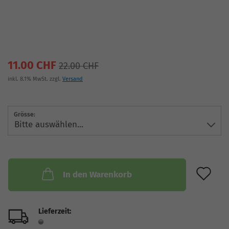
11.00 CHF
22.00 CHF
inkl. 8.1% MwSt. zzgl.
Versand
Grösse:
AU
In den Warenkorb
Lieferzeit: