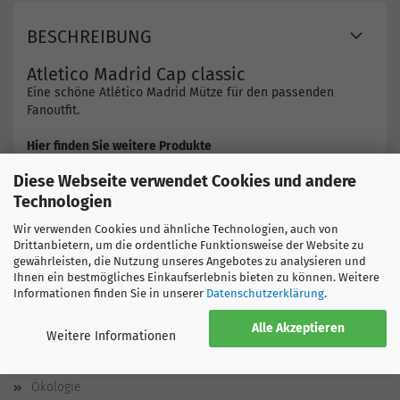
BESCHREIBUNG
Atletico Madrid Cap classic
Eine schöne
Atlético Madrid Mütze für den passenden
Fanoutfit
.
Hier finden Sie weitere Produkte
Oldies but Goldies
Diese Webseite verwendet Cookies und andere
Technologien
Wir verwenden Cookies und ähnliche Technologien, auch von
Drittanbietern, um die ordentliche Funktionsweise der Website zu
gewährleisten, die Nutzung unseres Angebotes zu analysieren und
Ihnen ein bestmögliches Einkaufserlebnis bieten zu können. Weitere
Informationen finden Sie in unserer
Datenschutzerklärung
.
SPORTGLOBE
Alle Akzeptieren
Weitere Informationen
Über uns
Ökologie