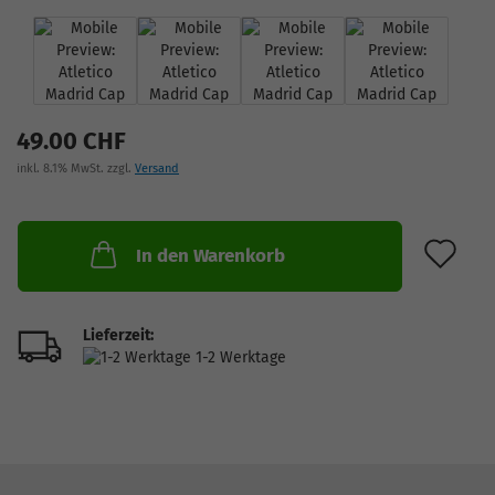
49.00 CHF
inkl. 8.1% MwSt. zzgl.
Versand
AU
In den Warenkorb
Lieferzeit:
1-2 Werktage