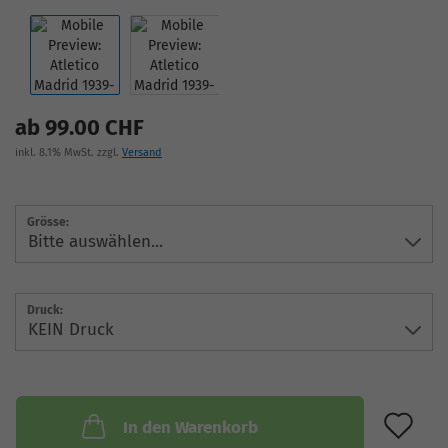
ab 99.00 CHF
inkl. 8.1% MwSt. zzgl.
Versand
Grösse:
Druck:
AU
In den Warenkorb