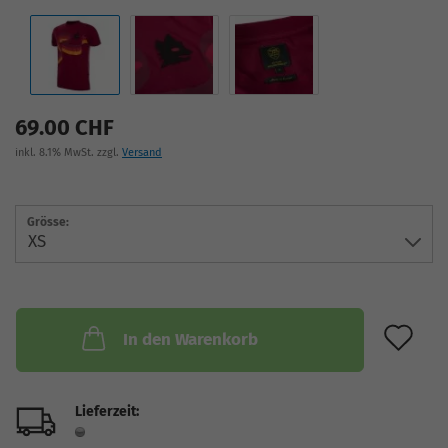
69.00 CHF
inkl. 8.1% MwSt. zzgl.
Versand
Grösse:
AU
In den Warenkorb
Lieferzeit: