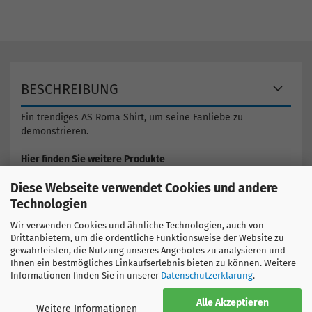
BESCHREIBUNG
Ein trendiges AS Roma Shirt, um seine Fanliebe zu
demonstrieren.
Hier finden Sie weitere Produkte
Italien
Diese Webseite verwendet Cookies und andere
AS Roma
Technologien
Wir verwenden Cookies und ähnliche Technologien, auch von
GRÖSSENTABELLE
Drittanbietern, um die ordentliche Funktionsweise der Website zu
gewährleisten, die Nutzung unseres Angebotes zu analysieren und
Ihnen ein bestmögliches Einkaufserlebnis bieten zu können. Weitere
Informationen finden Sie in unserer
Datenschutzerklärung
.
Alle Akzeptieren
Weitere Informationen